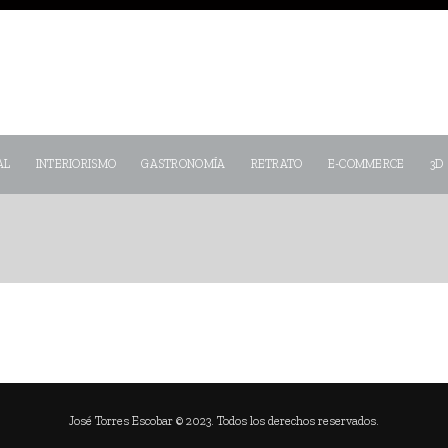
AL
INTERIORISMO
GASTRONOMÍA
RETRATO
E-COMMERCE
3D
José Torres Escobar © 2023. Todos los derechos reservados.