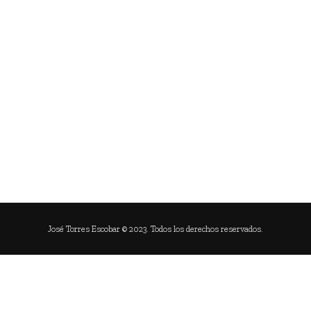
José Torres Escobar © 2023. Todos los derechos reservados.