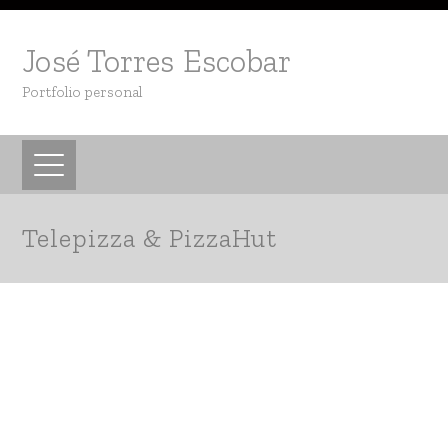
José Torres Escobar
Portfolio personal
Telepizza & PizzaHut