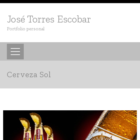
José Torres Escobar
Portfolio personal
Cerveza Sol