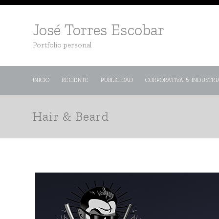
José Torres Escobar
Portfolio personal
INICIO
RECIENTE
PUBLICIDAD
CORPORATIVA & INDUSTRI
Hair & Beard