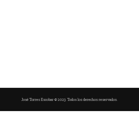
José Torres Escobar © 2023. Todos los derechos reservados.