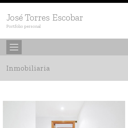
José Torres Escobar
Portfolio personal
Inmobiliaria