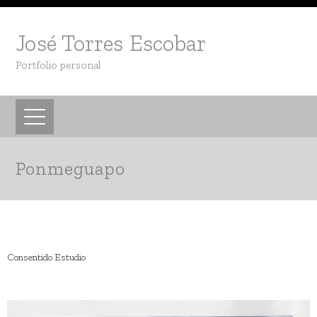
José Torres Escobar
Portfolio personal
Ponmeguapo
Consentido Estudio